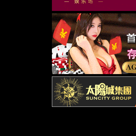
吕鹏举
集团公司党委书记、董事长、事业办公室主任
马建林
集团公司党委委员、副总经理