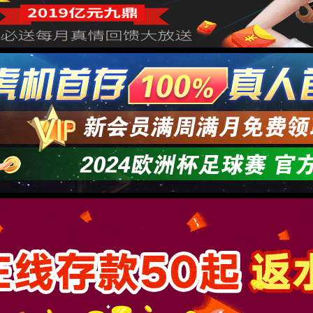
家级绿色农业示范区；打造了“莫高”“黄羊河”“条山”“普安康”等4
级著名商标。
230
26000
亿元+
资产总额
从业人员
领导班子