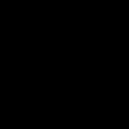
郭守斌
集团公司副总经理