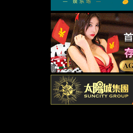
2025-12-02
甘垦风物志｜羊肉之花：书写88038威尼斯检测中
2025-11-26
甘垦风物志｜高原夏菜：阳光与雪水滋养的寒旱美味
2025-11-18