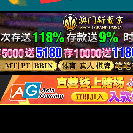
心印记的美味传奇