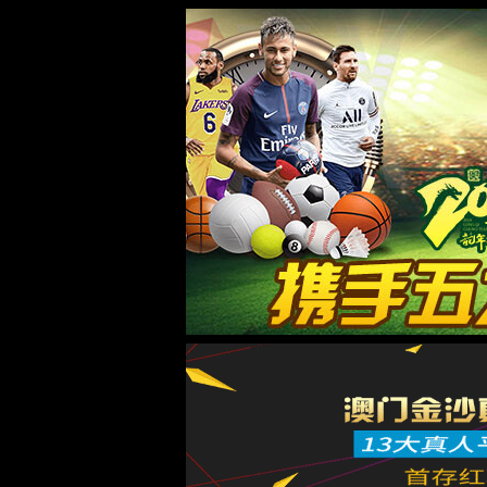
88038威
心
专题专栏
当前位置：
首页
>
专题专栏
>
甘垦风物
学习贯彻党的二十届四中全会精神
万象“耕”新不负春
“三